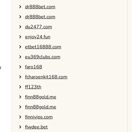
dr888bet.com
dr888bet.com
du2477.com
enjoy24.fun
etbet16888.com
eu369clubs.com
faro168
บ
fcharoenkit168.com
ff123th
finn88gold.me
finn88gold.me
finnivips.com
fiwdee.bet