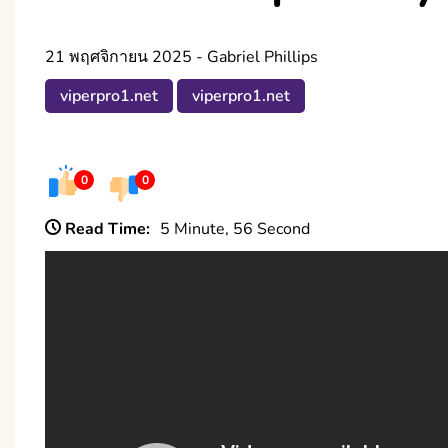
21 พฤศจิกายน 2025
-
Gabriel Phillips
viperpro1.net
viperpro1.net
0
0
Read Time:
5 Minute, 56 Second