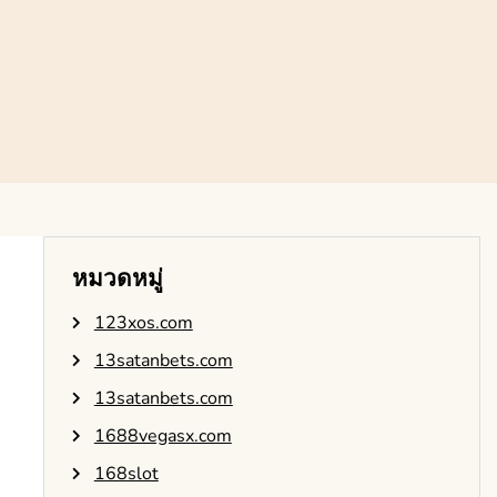
หมวดหมู่
123xos.com
13satanbets.com
13satanbets.com
1688vegasx.com
168slot