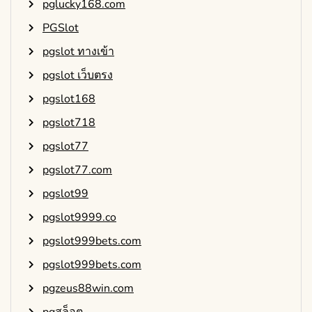
pglucky168.com
PGSlot
pgslot ทางเข้า
pgslot เว็บตรง
pgslot168
pgslot718
pgslot77
pgslot77.com
pgslot99
pgslot9999.co
pgslot999bets.com
pgslot999bets.com
pgzeus88win.com