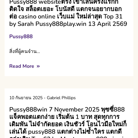
Pussy888 websiteตรง เข้าเล่นครั้งแรกก็
ติดใจ สล็อตเยอะ โบนัสดี แตกจนอยากบอก
ต่อ casino online เว็บแม่ ใหม่ล่าสุด Top 31
by Sarah Pussy888play.win 13 April 2569
Pussy888
สิ่งที่ผู้คนจำน…
Read More
10 กันยายน 2025
-
Gabriel Phillips
Pussy888win 7 November 2025 พุซซี่888
แจ็คพอตแตกง่าย เริ่มต้น 1 บาท สุดทุกการ
เดิมพัน ไม่จำกัดยอด เงินชัวร์ โอนไวมือใหม่ก็
เล่นได้ pussy888 แตกต่างไม่ซ้ำใคร แตกดี