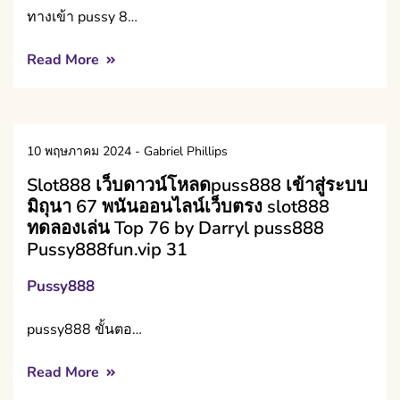
ทางเข้า pussy 8…
Read More
10 พฤษภาคม 2024
-
Gabriel Phillips
Slot888 เว็บดาวน์โหลดpuss888 เข้าสู่ระบบ
มิถุนา 67 พนันออนไลน์เว็บตรง slot888
ทดลองเล่น Top 76 by Darryl puss888
Pussy888fun.vip 31
Pussy888
pussy888 ขั้นตอ…
Read More