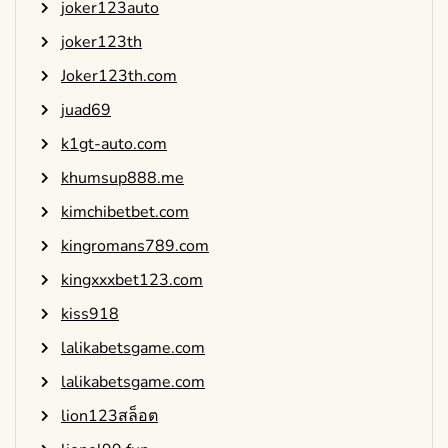
joker123auto
joker123th
Joker123th.com
juad69
k1gt-auto.com
khumsup888.me
kimchibetbet.com
kingromans789.com
kingxxxbet123.com
kiss918
lalikabetsgame.com
lalikabetsgame.com
lion123สล็อต