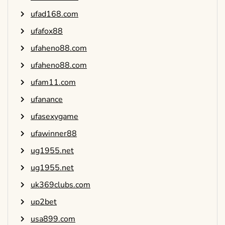
ufad168.com
ufafox88
ufaheno88.com
ufaheno88.com
ufam11.com
ufanance
ufasexygame
ufawinner88
ug1955.net
ug1955.net
uk369clubs.com
up2bet
usa899.com