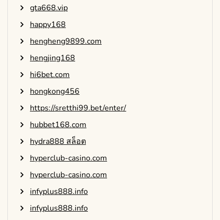
gta668.vip
happy168
hengheng9899.com
hengjing168
hi6bet.com
hongkong456
https://sretthi99.bet/enter/
hubbet168.com
hydra888 สล็อต
hyperclub-casino.com
hyperclub-casino.com
infyplus888.info
infyplus888.info