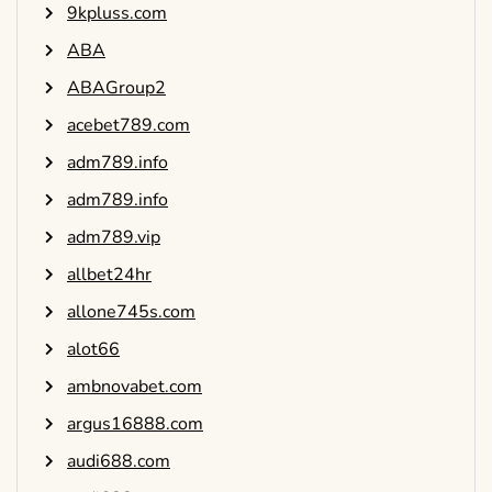
9kpluss.com
ABA
ABAGroup2
acebet789.com
adm789.info
adm789.info
adm789.vip
allbet24hr
allone745s.com
alot66
ambnovabet.com
argus16888.com
audi688.com