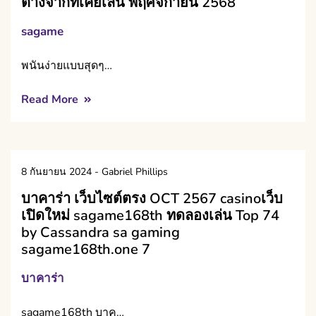
ต่างจากที่เคยเล่น พฤศจิกายน 2568
sagame
พนันง่ายแบบสุดๆ…
Read More
8 กันยายน 2024
-
Gabriel Phillips
บาคาร่า เว็บไซต์ตรง OCT 2567 casinoเว็บ
เปิดใหม่ sagame168th ทดลองเล่น Top 74
by Cassandra sa gaming
sagame168th.one 7
บาคาร่า
sagame168th บาค…