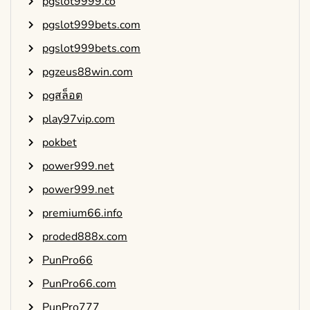
pgslot9999.co
pgslot999bets.com
pgslot999bets.com
pgzeus88win.com
pgสล็อต
play97vip.com
pokbet
power999.net
power999.net
premium66.info
proded888x.com
PunPro66
PunPro66.com
PunPro777