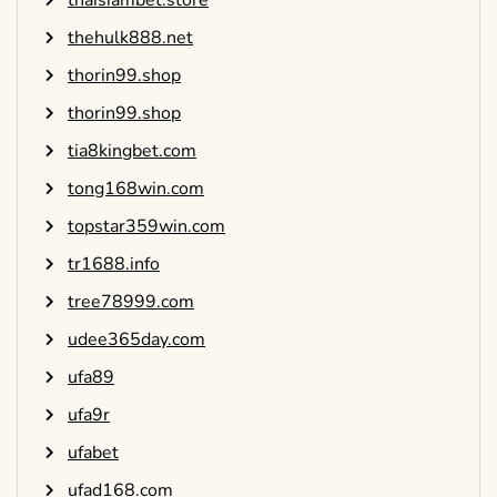
thaisiambet.store
thehulk888.net
thorin99.shop
thorin99.shop
tia8kingbet.com
tong168win.com
topstar359win.com
tr1688.info
tree78999.com
udee365day.com
ufa89
ufa9r
ufabet
ufad168.com