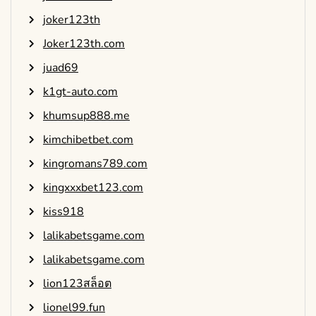
joker123th
Joker123th.com
juad69
k1gt-auto.com
khumsup888.me
kimchibetbet.com
kingromans789.com
kingxxxbet123.com
kiss918
lalikabetsgame.com
lalikabetsgame.com
lion123สล็อต
lionel99.fun