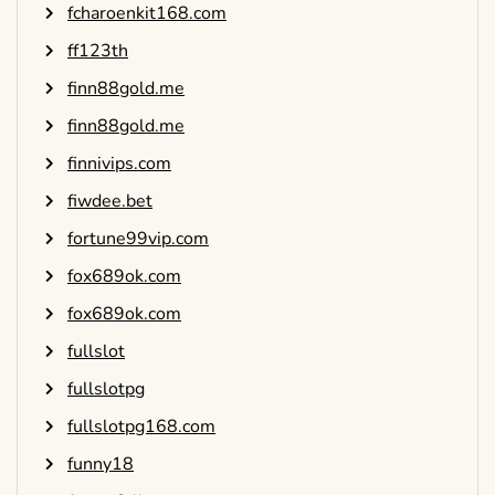
fcharoenkit168.com
ff123th
finn88gold.me
finn88gold.me
finnivips.com
fiwdee.bet
fortune99vip.com
fox689ok.com
fox689ok.com
fullslot
fullslotpg
fullslotpg168.com
funny18