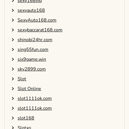
sexy168vip
sexyauto168
SexyAuto168.com
sexybaccarat168.com
shinobi24hr.com
sing55fun.com
six9game.win
sky2899.com
Slot
Slot Online
slot1111ok.com
slot1111ok.com
slot168
Slotxo