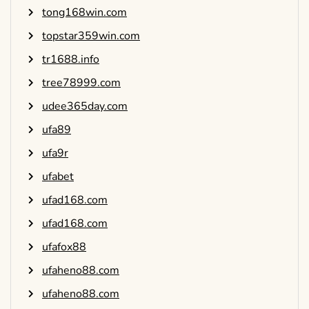
tong168win.com
topstar359win.com
tr1688.info
tree78999.com
udee365day.com
ufa89
ufa9r
ufabet
ufad168.com
ufad168.com
ufafox88
ufaheno88.com
ufaheno88.com