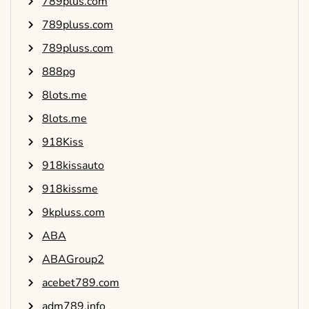
789plus.com
789pluss.com
789pluss.com
888pg
8lots.me
8lots.me
918Kiss
918kissauto
918kissme
9kpluss.com
ABA
ABAGroup2
acebet789.com
adm789.info