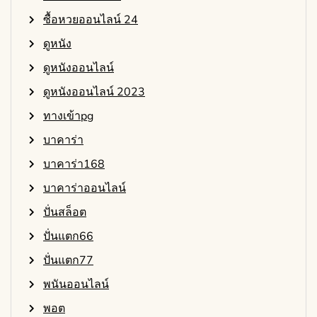
ซื้อหวยออนไลน์ 24
ดูหนัง
ดูหนังออนไลน์
ดูหนังออนไลน์ 2023
ทางเข้าpg
บาคาร่า
บาคาร่า168
บาคาร่าออนไลน์
ปั่นสล็อต
ปั่นแตก66
ปั่นแตก77
พนันออนไลน์
พอต