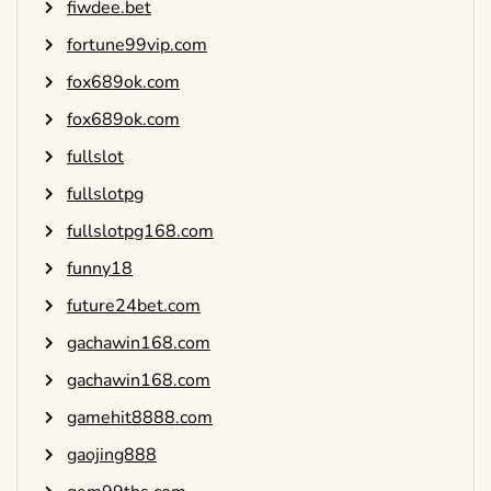
fiwdee.bet
fortune99vip.com
fox689ok.com
fox689ok.com
fullslot
fullslotpg
fullslotpg168.com
funny18
future24bet.com
gachawin168.com
gachawin168.com
gamehit8888.com
gaojing888